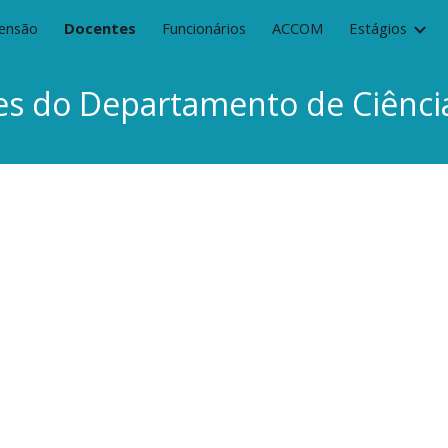
tensão
Docentes
Funcionários
ACCOM
Estágios
ip to main content
Skip to navigat
es
do Departamento de Ciência